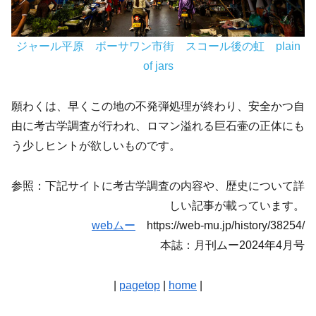
ジャール平原 ボーサワン市街 スコール後の虹 plain
of jars
願わくは、早くこの地の不発弾処理が終わり、安全かつ自
由に考古学調査が行われ、ロマン溢れる巨石壷の正体にも
う少しヒントが欲しいものです。
参照：下記サイトに考古学調査の内容や、歴史について詳
しい記事が載っています。
webムー
https://web-mu.jp/history/38254/
本誌：月刊ムー2024年4月号
|
pagetop
|
home
|