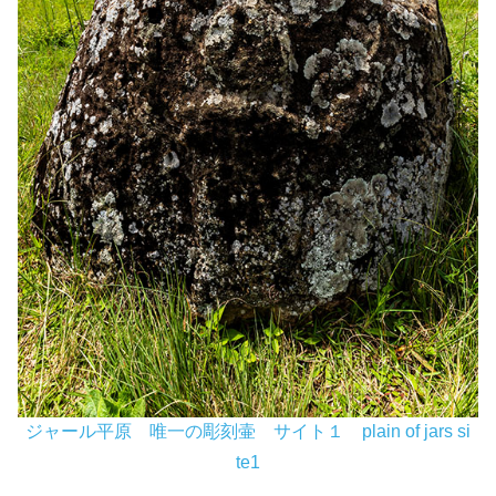
ジャール平原 唯一の彫刻壷 サイト１ plain of jars si
te1