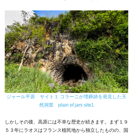
ジャール平原 サイト１ コラーニが埋葬跡を発見した天
然洞窟 plain of jars site1
しかしその後、高原には不幸な歴史が続きます。まず１９
５３年にラオスはフランス植民地から独立したものの、国