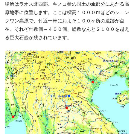
場所はラオス北西部、キノコ状の国土の傘部分にあたる高
原地帯に位置します。ここは標高１０００ⅿほどのシェン
クワン高原で、付近一帯におよそ１００ヶ所の遺跡が点
在、それぞれ数個～４００個、総数なんと２１００を越え
る巨大石壺が残されています。