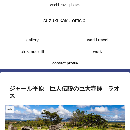
world travel photos
suzuki kaku official
gallery
world travel
alexander Ⅲ
work
contact/profile
ジャール平原 巨人伝説の巨大壺群 ラオ
ス
asia