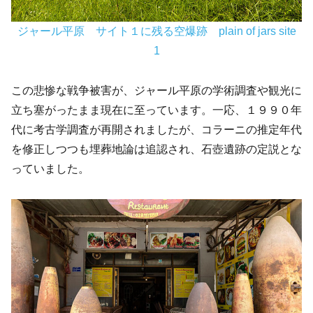
ジャール平原 サイト１に残る空爆跡 plain of jars site
1
この悲惨な戦争被害が、ジャール平原の学術調査や観光に
立ち塞がったまま現在に至っています。一応、１９９０年
代に考古学調査が再開されましたが、コラーニの推定年代
を修正しつつも埋葬地論は追認され、石壺遺跡の定説とな
っていました。