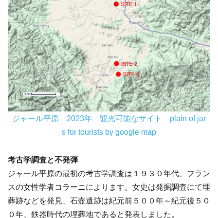
ジャール平原 2023年 観光可能なサイト plain of jar
s for tourists by google map
考古学調査と不発弾
ジャール平原の最初の考古学調査は１９３０年代、フラン
スの女性学者コラーニによります。女史は発掘調査にて埋
葬跡などを発見、石壺遺跡は紀元前５００年～紀元後５０
０年、鉄器時代の埋葬地であると発表しました。