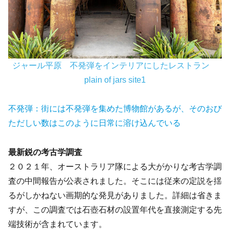
ジャール平原 不発弾をインテリアにしたレストラン
plain of jars site1
不発弾：街には不発弾を集めた博物館があるが、そのおび
ただしい数はこのように日常に溶け込んでいる
最新鋭の考古学調査
２０２１年、オーストラリア隊による大がかりな考古学調
査の中間報告が公表されました。そこには従来の定説を揺
るがしかねない画期的な発見がありました。詳細は省きま
すが、この調査では石壺石材の設置年代を直接測定する先
端技術が含まれています。