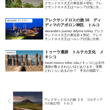
クサンドロス大王の東征前４世紀、アレ
クサンドロス大王はペルシア討伐に出発
この中東を経てインドに至る旅を、２１
世紀に歩きます紀元前３３５年。トラキ
ア討伐のため北進する...
アレクサンドロスの旅 16 ディ
alexander アレクサンドロス大王
ディマのアポロン神託 トルコ
alexander's journey didyma turkey アレク
サンドロス大王の東征前４世紀、アレク
サンドロス大王はペルシア討伐に出発中
東を経てからインドにいたる旅を２１世
紀に歩きますディディマは前出のミレト
スから２０ｋｍ、ミレト...
トゥーラ遺跡 トルテカ文化 メ
america
キシコ
travel mexico toltec tulaメキシコには古代
遺跡が数えきれないほどあります。実際
どれくらいあるのか？ 手元の地図で８
０ほど数えましたが、表記されていない
遺跡もあるので、やはり「数えきれない
ほど」といってもよさそうです。...
アレクサンドロスの旅 ２６ ゴルディア
スの結び目 トルコ