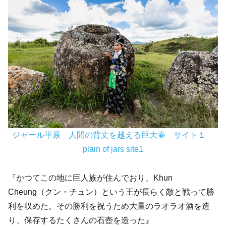
ジャール平原 人間の背丈を越える巨大壷 サイト１
plain of jars site1
『かつてこの地に巨人族が住んでおり、Khun
Cheung（クン・チュン）という王が長らく敵と戦って勝
利を収めた。その勝利を祝うため大量のラオラオ酒を造
り、保存するたくさんの石壺を造った』