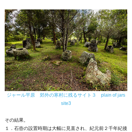
ジャール平原 郊外の寒村に残るサイト３ plain of jars
site3
その結果。
１．石壺の設置時期は大幅に見直され、紀元前２千年紀後