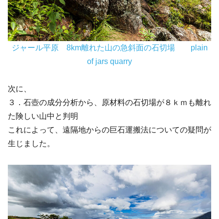
ジャール平原 8km離れた山の急斜面の石切場 plain
of jars quarry
次に、
３．石壺の成分分析から、原材料の石切場が８ｋｍも離れ
た険しい山中と判明
これによって、遠隔地からの巨石運搬法についての疑問が
生じました。