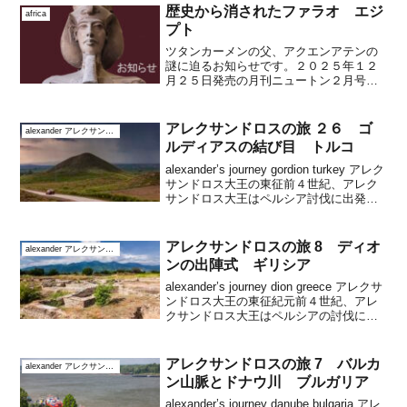
歴史から消されたファラオ エジ
africa
プト
ツタンカーメンの父、アクエンアテンの
謎に迫るお知らせです。２０２５年１２
月２５日発売の月刊ニュートン２月号
で、「歴史から消されたエジプトのファ
ラオ」を掲載しました。エジプトの有名
なファラオであるツタンカーメンの実父
アレクサンドロスの旅 ２６ ゴ
alexander アレクサンドロス大王
アクエンアテンは、エジプト...
ルディアスの結び目 トルコ
alexander’s journey gordion turkey アレク
サンドロス大王の東征前４世紀、アレク
サンドロス大王はペルシア討伐に出発こ
の中東を経てインドに至る旅を、２１世
紀に歩きます前３３４～３３３年の冬サ
ガラッソスを発ったマ...
アレクサンドロスの旅 8 ディオ
alexander アレクサンドロス大王
ンの出陣式 ギリシア
alexander’s journey dion greece アレクサ
ンドロス大王の東征紀元前４世紀、アレ
クサンドロス大王はペルシアの討伐に出
ました。ギリシアから中東、エジプトを
巡り、中央アジアやインドにいたる旅で
す。その旅を２１世紀に復...
アレクサンドロスの旅 7 バルカ
alexander アレクサンドロス大王
ン山脈とドナウ川 ブルガリア
alexander’s journey danube bulgaria アレ