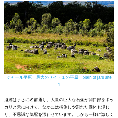
ジャール平原 最大のサイト１の
平原
plain of jars site
1
遺跡はまさに名前通り。大量の巨大な石壷が開口部をポッ
カリと天に向けて、なかには横倒しや割れた個体も混じ
り、不思議な気配を漂わせています。しかも一様に激しく