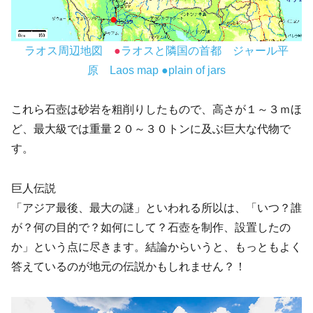
ラオス周辺地図
●
ラオスと隣国の首都 ジャール平
原 Laos map ●plain of jars
これら石壺は砂岩を粗削りしたもので、高さが１～３ｍほ
ど、最大級では重量２０～３０トンに及ぶ巨大な代物で
す。
巨人伝説
「アジア最後、最大の謎」といわれる所以は、「いつ？誰
が？何の目的で？如何にして？石壺を制作、設置したの
か」という点に尽きます。結論からいうと、もっともよく
答えているのが地元の伝説かもしれません？！