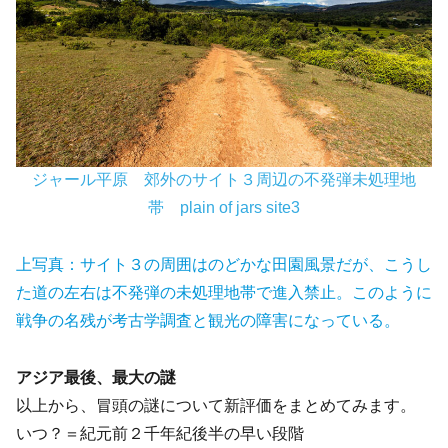
ジャール平原 郊外のサイト３周辺の不発弾未処理地
帯 plain of jars site3
上写真：サイト３の周囲はのどかな田園風景だが、こうし
た道の左右は不発弾の未処理地帯で進入禁止。このように
戦争の名残が考古学調査と観光の障害になっている。
アジア最後、最大の謎
以上から、冒頭の謎について新評価をまとめてみます。
いつ？＝紀元前２千年紀後半の早い段階