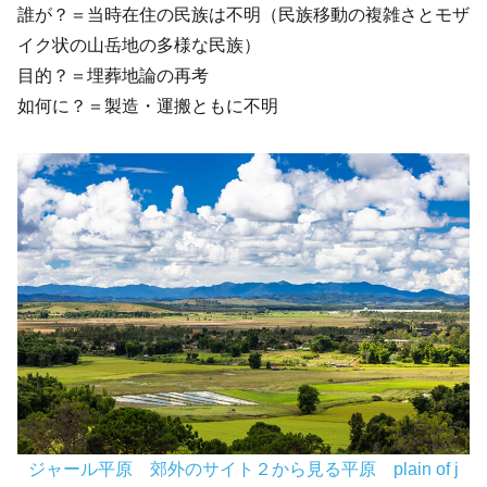
誰が？＝当時在住の民族は不明（民族移動の複雑さとモザ
イク状の山岳地の多様な民族）
目的？＝埋葬地論の再考
如何に？＝製造・運搬ともに不明
ジャール平原 郊外のサイト２から見る平原 plain of j