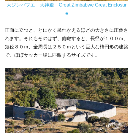
大ジンバブエ 大神殿 Great Zimbabwe Great Enclosur
e
正面に立つと、とにかく呆れかえるほどの大きさに圧倒さ
れます。それもそのはず、俯瞰すると、長径が１００ｍ、
短径８０ｍ、全周長は２５０ｍという巨大な楕円形の建築
で、ほぼサッカー場に匹敵するサイズです。