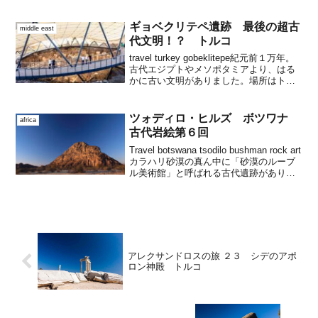
ｋｍに連なるダンレク山地で分けられて
います。この山地はタイ側は緩やかな傾
斜ですが、カンボジア側は高さ数...
ギョベクリテペ遺跡 最後の超古
middle east
代文明！？ トルコ
travel turkey gobeklitepe紀元前１万年。
古代エジプトやメソポタミアより、はる
かに古い文明がありました。場所はトル
コ南東部のシャンルウルファ県、シリア
国境近くのクルド地域です。今回は少し
難解なテーマですので、どうか一緒...
ツォディロ・ヒルズ ボツワナ
africa
古代岩絵第６回
Travel botswana tsodilo bushman rock art
カラハリ砂漠の真ん中に「砂漠のルーブ
ル美術館」と呼ばれる古代遺跡がありま
す。アフリカ南部のボツワナにある世界
遺産「ツォディロ・ヒルズ」です。カラ
ハリ砂漠とツォデ...
アレクサンドロスの旅 ２３ シデのアポ
ロン神殿 トルコ