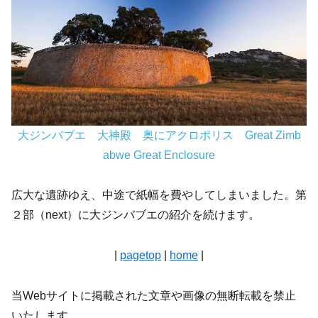
大ジンバブエ 大神殿 奥にアクロポリス Great Zimb
abwe Great Enclosure
広大な遺跡ゆえ、中途で紙幅を費やしてしまいました。第
２部（next）に大ジンバブエの紹介を続けます。
|
pagetop
|
home
|
当Webサイトに掲載された文章や画像の無断転載を禁止
いたします。