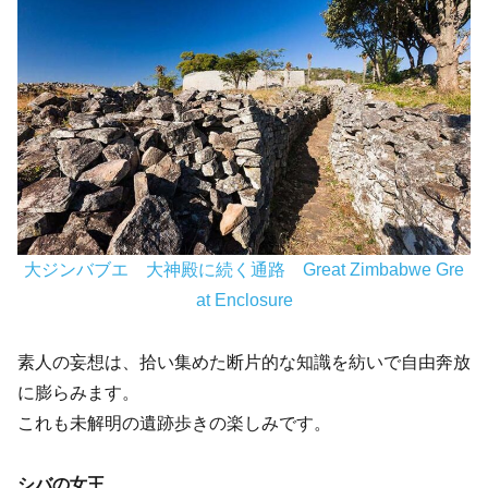
大ジンバブエ 大神殿に続く通路 Great Zimbabwe Gre
at Enclosure
素人の妄想は、拾い集めた断片的な知識を紡いで自由奔放
に膨らみます。
これも未解明の遺跡歩きの楽しみです。
シバの女王