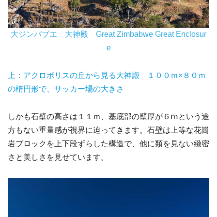
大ジンバブエ 大神殿 Great Zimbabwe Great Enclosur
e
上：アクロポリスの丘から見る大神殿
１００ｍ×８０ｍ
の楕円形で、サッカー場の大きさ
しかも石壁の高さは１１ｍ、基底部の壁厚が６ⅿという途
方もない重量感が視界に迫ってきます。石壁は上等な花崗
岩ブロックを上下段ずらした構造で、他に類を見ない緻密
さと美しさを見せています。