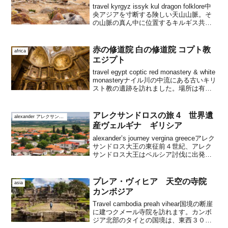
travel kyrgyz issyk kul dragon folklore中
央アジアを寸断する険しい天山山脈。そ
の山脈の真ん中に位置するキルギス共和
国は、国土の大半を天山支脈が走り、特
異でかつ美しい景観を誇る秘境の国で
す。天山山脈 遊牧...
赤の修道院 白の修道院 コプト教
africa
エジプト
travel egypt coptic red monastery & white
monasteryナイル川の中流にある古いキリ
スト教の遺跡を訪れました。場所は有名
な古代エジプトの古都ルクソールの北西
約１３０ｋｍ、ナイル川西岸の町ソハー
グ...
アレクサンドロスの旅 4 世界遺
alexander アレクサンドロス大王
産ヴェルギナ ギリシア
alexander’s journey vergina greeceアレク
サンドロス大王の東征前４世紀、アレク
サンドロス大王はペルシア討伐に出発こ
の中東を経てインドに至る旅を、２１世
紀に歩きますアレクサンドロス大王の故
郷、マケドニアの古都を...
プレア・ヴィヒア 天空の寺院
asia
カンボジア
Travel cambodia preah vihear国境の断崖
に建つクメール寺院を訪れます。カンボ
ジア北部のタイとの国境は、東西３００