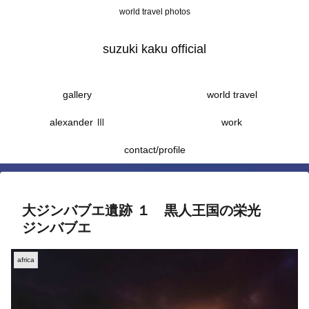
world travel photos
suzuki kaku official
gallery
world travel
alexander Ⅲ
work
contact/profile
大ジンバブエ遺跡 １ 黒人王国の栄光
ジンバブエ
africa