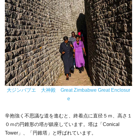
大ジンバブエ 大神殿 Great Zimbabwe Great Enclosur
e
辛抱強く不思議な道を進むと、終着点に直径５ｍ、高さ１
０ｍの円錐形の塔が鎮座しています。塔は「Conical
Tower」、「円錐塔」と呼ばれています。