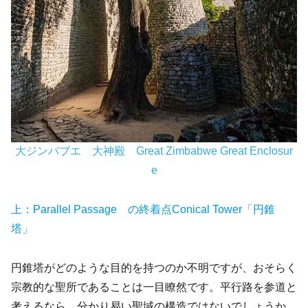
大ジンバブエ 大神殿 Great Zimbabwe Great Enclosur
e
上：Parallel Passage の終着点Conical Tower「円錐
塔」
円錐塔がどのような目的を持つのか不明ですが、おそらく
宗教的な聖所であることは一目瞭然です。平行路を参道と
考えるなら、分かり易い聖域の構造ではないでしょうか。