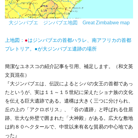
大ジンバブエ ジンバブエ地図 Great Zimbabwe map
上
地図
：
●
はジンバブエの首都ハラレ、南アフリカの首都
プレトリア。●が大ジンバブエ遺跡の場所
簡潔なユネスコの紹介記事を引用、補足します。（和文英
文頁混在）
『大ジンバブエは、伝説によるとシバの女王の首都であっ
たというが、実は１１～１５世紀に栄えたショナ族の文化
を伝える巨大遺跡である。遺構は大きく三つに分けられ、
丘の上の「アクロポリス」、「谷の遺跡」と呼ばれる住居
跡、壮大な外壁で囲まれた「大神殿」がある。広大な敷地
は約８０ヘクタールで、中世以来有名な貿易の中心地であ
った』