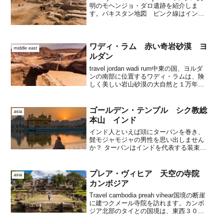
明のモヘンジョ・ダロ遺跡を紹介しま
す。パキスタン地図 ピンク線はインダ
ス川 モヘンジョ・ダロは下流域その前
に名称についてモヘンジョダロ、モエン
ジョ・ダロ、モヘンジョ・ダーロな...
ワディ・ラム 赤い奇岩砂漠 ヨ
middle east
ルダン
travel jordan wadi rum中東の国、ヨルダ
ンの南部に位置するワディ・ラムは、険
しく美しい岩山砂漠の大自然と１万年以
上に及ぶ人類史の舞台です。ワディ・ラ
ムの岩山と砂漠風景 Wadi Rum
Landscape上写真：広大な砂...
ゴールデン・テンプル シク教総
asia
本山 インド
インド人といえば頭にターバンを巻き、
髭モジャモジャの男性を思い出しません
か？ ターバンはインドを代表する装束の
ようですが、実はシク教徒の男性が着け
るもので、戒律のために切ることのない
長い頭髪が収められています。
プレア・ヴィヒア 天空の寺院
asia
カンボジア
Travel cambodia preah vihear国境の断崖
に建つクメール寺院を訪れます。カンボ
ジア北部のタイとの国境は、東西３００
ｋｍに連なるダンレク山地で分けられて