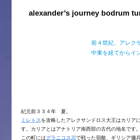
alexander’s journey bodrum t
前４世紀、アレク
中東を経てからイ
紀元前３３４年 夏。
ミレトス
を攻略したアレクサンドロス大王はカリア
す。カリアとはアナトリア南西部の古代の地名です
この町には
グラニコス川
で戦った宿敵、ギリシア傭