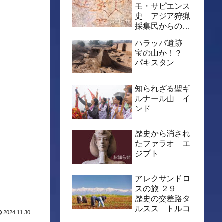
モ・サピエンス
史 アジア狩猟
採集民からの視
点
ハラッパ遺跡
宝の山か！？
パキスタン
知られざる聖ギ
ルナール山 イ
ンド
歴史から消され
たファラオ エ
ジプト
アレクサンドロ
スの旅 ２９
歴史の交差路タ
ルスス トルコ
2024.11.30