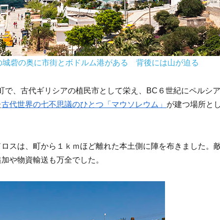
の城砦の奥に市街とボドルム港がある 背後には山が迫る
町で、古代ギリシアの植民市として栄え、BC６世紀にペルシ
た
古代世界の七不思議のひとつ「マウソレウム」
が建つ場所と
ドロスは、町から１ｋｍほど離れた本土側に陣を布きました。
追加や物資輸送も万全でした。