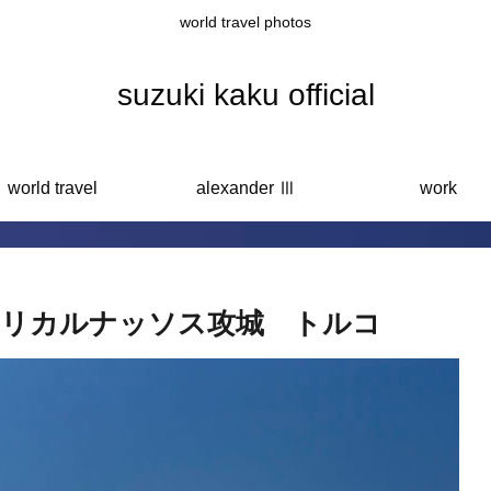
world travel photos
suzuki kaku official
world travel
alexander Ⅲ
work
ハリカルナッソス攻城 トルコ