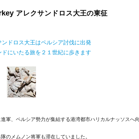
urkey
アレクサンドロス大王の東征
サンドロス大王はペルシア討伐に出発
ンドにいたる旅を２１世紀に歩きます
に進軍、ペルシア勢力が集結する港湾都市ハリカルナッソスへ
。
兵隊のメムノン将軍も滞在していました。