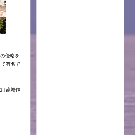
アの侵略を
して有名で
敵は籠城作